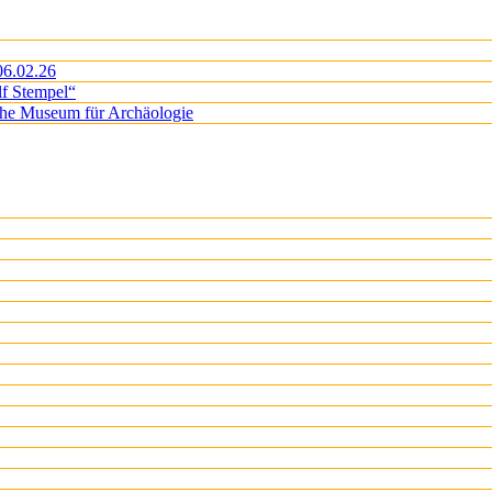
06.02.26
lf Stempel“
iche Museum für Archäologie