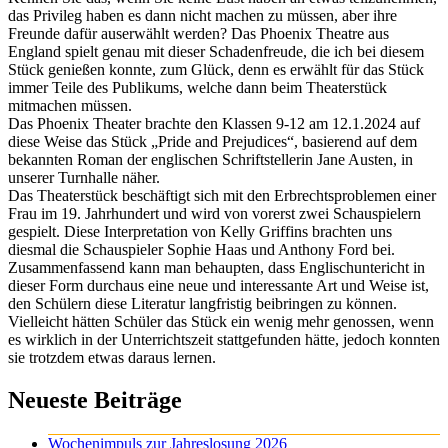
das Privileg haben es dann nicht machen zu müssen, aber ihre
Freunde dafür auserwählt werden? Das Phoenix Theatre aus
England spielt genau mit dieser Schadenfreude, die ich bei diesem
Stück genießen konnte, zum Glück, denn es erwählt für das Stück
immer Teile des Publikums, welche dann beim Theaterstück
mitmachen müssen.
Das Phoenix Theater brachte den Klassen 9-12 am 12.1.2024 auf
diese Weise das Stück „Pride and Prejudices“, basierend auf dem
bekannten Roman der englischen Schriftstellerin Jane Austen, in
unserer Turnhalle näher.
Das Theaterstück beschäftigt sich mit den Erbrechtsproblemen einer
Frau im 19. Jahrhundert und wird von vorerst zwei Schauspielern
gespielt. Diese Interpretation von Kelly Griffins brachten uns
diesmal die Schauspieler Sophie Haas und Anthony Ford bei.
Zusammenfassend kann man behaupten, dass Englischuntericht in
dieser Form durchaus eine neue und interessante Art und Weise ist,
den Schülern diese Literatur langfristig beibringen zu können.
Vielleicht hätten Schüler das Stück ein wenig mehr genossen, wenn
es wirklich in der Unterrichtszeit stattgefunden hätte, jedoch konnten
sie trotzdem etwas daraus lernen.
Neueste Beiträge
Wochenimpuls zur Jahreslosung 2026