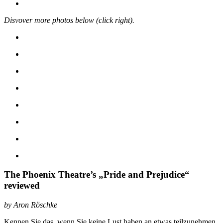
Disvover more photos below (click right).
The Phoenix Theatre’s „Pride and Prejudice“
reviewed
by Aron Röschke
Kennen Sie das, wenn Sie keine Lust haben an etwas teilzunehmen,