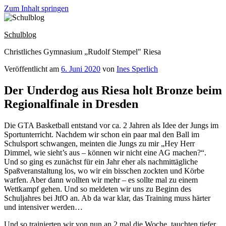
Zum Inhalt springen
Schulblog
Christliches Gymnasium „Rudolf Stempel" Riesa
Veröffentlicht am
6. Juni 2020
von
Ines Sperlich
Der Underdog aus Riesa holt Bronze beim
Regionalfinale in Dresden
Die GTA Basketball entstand vor ca. 2 Jahren als Idee der Jungs im
Sportunterricht. Nachdem wir schon ein paar mal den Ball im
Schulsport schwangen, meinten die Jungs zu mir „Hey Herr
Dimmel, wie sieht’s aus – können wir nicht eine AG machen?“.
Und so ging es zunächst für ein Jahr eher als nachmittägliche
Spaßveranstaltung los, wo wir ein bisschen zockten und Körbe
warfen. Aber dann wollten wir mehr – es sollte mal zu einem
Wettkampf gehen. Und so meldeten wir uns zu Beginn des
Schuljahres bei JtfO an. Ab da war klar, das Training muss härter
und intensiver werden…
Und so trainierten wir von nun an 2 mal die Woche, tauchten tiefer