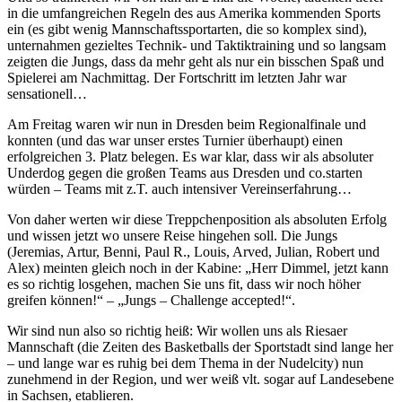
in die umfangreichen Regeln des aus Amerika kommenden Sports
ein (es gibt wenig Mannschaftssportarten, die so komplex sind),
unternahmen gezieltes Technik- und Taktiktraining und so langsam
zeigten die Jungs, dass da mehr geht als nur ein bisschen Spaß und
Spielerei am Nachmittag. Der Fortschritt im letzten Jahr war
sensationell…
Am Freitag waren wir nun in Dresden beim Regionalfinale und
konnten (und das war unser erstes Turnier überhaupt) einen
erfolgreichen 3. Platz belegen. Es war klar, dass wir als absoluter
Underdog gegen die großen Teams aus Dresden und co.starten
würden – Teams mit z.T. auch intensiver Vereinserfahrung…
Von daher werten wir diese Treppchenposition als absoluten Erfolg
und wissen jetzt wo unsere Reise hingehen soll. Die Jungs
(Jeremias, Artur, Benni, Paul R., Louis, Arved, Julian, Robert und
Alex) meinten gleich noch in der Kabine: „Herr Dimmel, jetzt kann
es so richtig losgehen, machen Sie uns fit, dass wir noch höher
greifen können!“ – „Jungs – Challenge accepted!“.
Wir sind nun also so richtig heiß: Wir wollen uns als Riesaer
Mannschaft (die Zeiten des Basketballs der Sportstadt sind lange her
– und lange war es ruhig bei dem Thema in der Nudelcity) nun
zunehmend in der Region, und wer weiß vlt. sogar auf Landesebene
in Sachsen, etablieren.