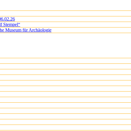
06.02.26
lf Stempel“
iche Museum für Archäologie