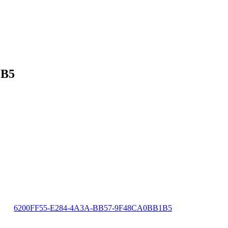
1B5
6200FF55-E284-4A3A-BB57-9F48CA0BB1B5