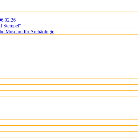
06.02.26
lf Stempel“
iche Museum für Archäologie