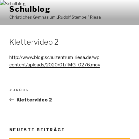
Zum
Schulblog
Inhalt
Christliches Gymnasium „Rudolf Stempel" Riesa
springen
Klettervideo 2
http://www.blog.schulzentrum-riesa.de/wp-
content/uploads/2020/01/IMG_0276.mov
Beitragsnavigation
ZURÜCK
Vorheriger
Beitrag
Klettervideo 2
NEUESTE BEITRÄGE