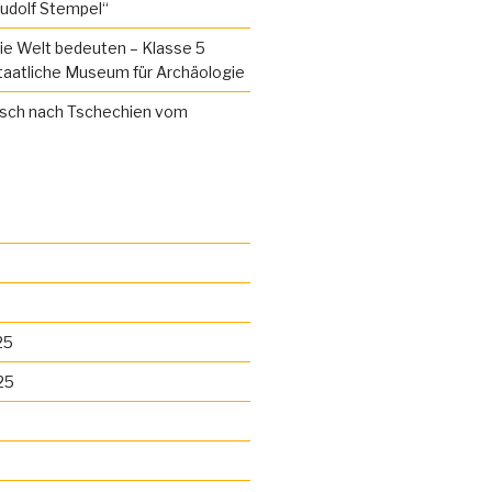
udolf Stempel“
ie Welt bedeuten – Klasse 5
taatliche Museum für Archäologie
sch nach Tschechien vom
25
25