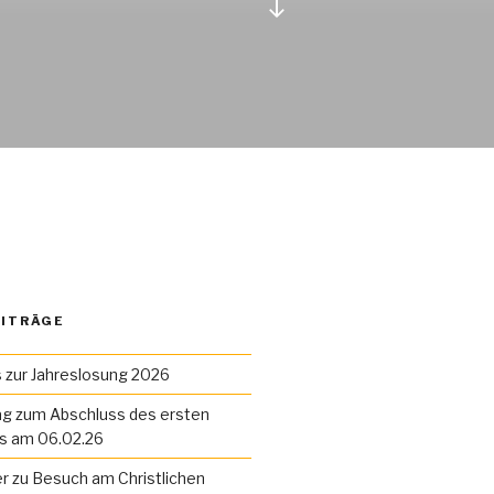
Zum
Inhalt
nach
unten
scrollen
EITRÄGE
zur Jahreslosung 2026
g zum Abschluss des ersten
es am 06.02.26
r zu Besuch am Christlichen