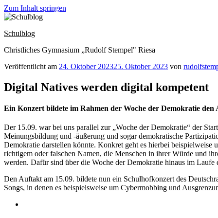
Zum Inhalt springen
Schulblog
Christliches Gymnasium „Rudolf Stempel" Riesa
Veröffentlicht am
24. Oktober 2023
25. Oktober 2023
von
rudolfstem
Digital Natives werden digital kompetent
Ein Konzert bildete im Rahmen der Woche der Demokratie den 
Der 15.09. war bei uns parallel zur „Woche der Demokratie“ der Star
Meinungsbildung und -äußerung und sogar demokratische Partizipation
Demokratie darstellen könnte. Konkret geht es hierbei beispielwei
richtigem oder falschen Namen, die Menschen in ihrer Würde und ihren
werden. Dafür sind über die Woche der Demokratie hinaus im Laufe 
Den Auftakt am 15.09. bildete nun ein Schulhofkonzert des Deutsch
Songs, in denen es beispielsweise um Cybermobbing und Ausgrenzu