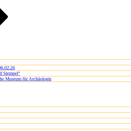
06.02.26
lf Stempel“
iche Museum für Archäologie