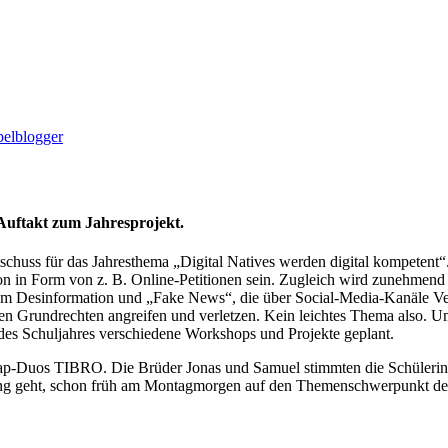
pelblogger
Auftakt zum Jahresprojekt.
tschuss für das Jahresthema „Digital Natives werden digital kompetent“
 in Form von z. B. Online-Petitionen sein. Zugleich wird zunehmend di
se um Desinformation und „Fake News“, die über Social-Media-Kanäle 
 Grundrechten angreifen und verletzen. Kein leichtes Thema also. Umso 
des Schuljahres verschiedene Workshops und Projekte geplant.
rap-Duos TIBRO. Die Brüder Jonas und Samuel stimmten die Schülerin
ng geht, schon früh am Montagmorgen auf den Themenschwerpunkt de