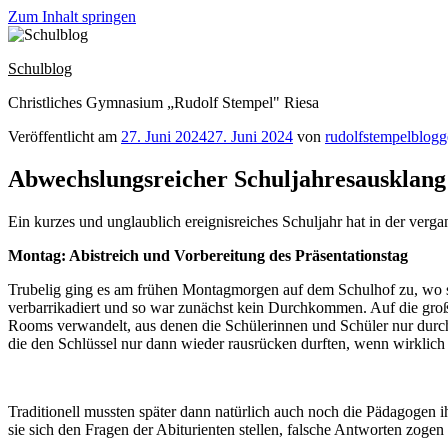
Zum Inhalt springen
Schulblog
Christliches Gymnasium „Rudolf Stempel" Riesa
Veröffentlicht am
27. Juni 2024
27. Juni 2024
von
rudolfstempelblogg
Abwechslungsreicher Schuljahresausklang
Ein kurzes und unglaublich ereignisreiches Schuljahr hat in der ve
Montag: Abistreich und Vorbereitung des Präsentationstag
Trubelig ging es am frühen Montagmorgen auf dem Schulhof zu, wo s
verbarrikadiert und so war zunächst kein Durchkommen. Auf die großf
Rooms verwandelt, aus denen die Schülerinnen und Schüler nur dur
die den Schlüssel nur dann wieder rausrücken durften, wenn wirklich
Traditionell mussten später dann natürlich auch noch die Pädagogen 
sie sich den Fragen der Abiturienten stellen, falsche Antworten zoge