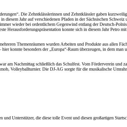
orderungen“. Die Zehntklässlerinnen und Zehntklässler gaben kurzweilig
 in diesem Jahr auf verschiedenen Pfaden in der Sächsischen Schweiz 
 immer wieder bei ordentlichem Gegenwind entlang der Deutsch-Poln
este Herausforderungspräsentation konnte sich in diesem Jahr Petro mi
n mehreren Themenräumen wurden Arbeiten und Produkte aus allen Fäche
 – hier konnte besonders der „Europa“-Raum überzeugen, in dem man 
war am Nachmittag schließlich das Schulfest. Vom Förderverein und zah
mob, Volleyballturnier. Die DJ-AG sorgte für die musikalische Umrah
 und Unterstützer, die diese tolle Event und diesen großartigen Starts