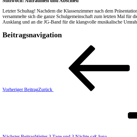
Mittwoch: Aufräumen und Abschied
Letzter Schultag! Nachdem die Klassenzimmer nach dem Präsentations
versammelte sich die ganze Schulgemeinschaft zum letzten Mal für die
Ausklang und an die JG-Band für die klangvolle musikalische Umra
Beitragsnavigation
Vorheriger Beitrag
Zurück
Nächster Beitrag
Weiter
3 Tage und 3 Nächte saß Jona …