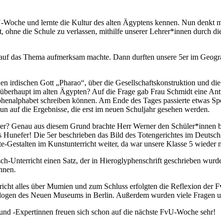
Woche und lernte die Kultur des alten Ägyptens kennen. Nun denkt ma
hne die Schule zu verlassen, mithilfe unserer Lehrer*innen durch die
 auf das Thema aufmerksam machte. Dann durften unsere 5er im Geograf
 den irdischen Gott „Pharao“, über die Gesellschaftskonstruktion und 
überhaupt im alten Ägypten? Auf die Frage gab Frau Schmidt eine Antw
enalphabet schreiben können. Am Ende des Tages passierte etwas Spe
un auf die Ergebnisse, die erst im neuen Schuljahr gesehen werden.
der? Genau aus diesem Grund brachte Herr Werner den Schüler*innen be
Hunefer! Die 5er beschrieben das Bild des Totengerichtes im Deutsch-U
e-Gestalten im Kunstunterricht weiter, da war unsere Klasse 5 wieder m
h-Unterricht einen Satz, der in Hieroglyphenschrift geschrieben wurde,
nnen.
richt alles über Mumien und zum Schluss erfolgten die Reflexion der F
ogen des Neuen Museums in Berlin. Außerdem wurden viele Fragen un
und -Expertinnen freuen sich schon auf die nächste FvU-Woche sehr!