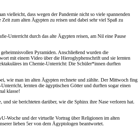
n vielleicht, dass wegen der Pandemie nicht so viele spannenden
 Zeit zum alten Ägypten zu reisen und dabei sehr viel Spaß zu
ie-Unterricht durch das alte Ägypten reisen, am Nil eine Pause
die geheimnisvollen Pyramiden. Anschließend wurden die
ort mit einem Video über die Hieroglyphenschrift und sie lernten
ktakuläres im Chemie-Unterricht: Die Schüler*innen durften
i, wie man im alten Ägypten rechnete und zählte. Der Mittwoch fing
nterricht, lernten die ägyptischen Götter und durften sogar einen
al klasse!
 und sie berichteten darüber, wie die Sphinx ihre Nase verloren hat.
vU-Woche und der virtuelle Vortrag über Religionen im alten
serer lieben 5er von dem Ägyptologen beantwortet.