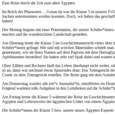
Eine Reise durch die Zeit zum alten Ägypten
Im Reich der Pharaonen… Genau da war die Klasse 5 in unserer FvU-
Sachen unternommen werden konnten. Doch, wir haben das geschafft, o
haben!
Der Montag begann mit einer Präsentation, die unsere Schüler*innen
machen und die wunderschöne Landschaft genießen.
Am Dienstag lernte die Klasse 5 im Geschichtsunterricht vieles über
Schüler*innen gefragt: Wie und mit welchen Materialien schrieb man 
gemeinsam, wie sie ihren Namen auf dem Papyrus mit dem Hieroglyph
Apfelmumien herstellen! Sie hatten sehr viel Spaß dabei und warten n
Ohne Zählen und Rechnen läuft das Leben überhaupt nicht weiter, o
so an, dann war nochmal etwas Spanendes dran: Das Totengericht des 
Comic zu dem Totengericht erstellen. Die Reise ging mit dem Amulett
Am Donnerstag wurden alle ein*e Journalist*in, entzifferten im Deutsc
Folgend warteten tolle Aufgaben in den Lerntheken auf die Schüler*i
Am Freitag lernte die Klasse 5 während der Reise im Geschichtsunter
Ägypten und Lebensweise der ägyptischen Götter von einem Ägyptol
Die Schüler*innen der Klasse 5 bzw. unsere neuen Ägypten-Experte 