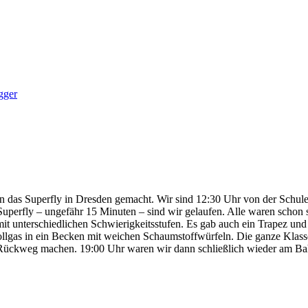
gger
 in das Superfly in Dresden gemacht. Wir sind 12:30 Uhr von der Sch
erfly – ungefähr 15 Minuten – sind wir gelaufen. Alle waren schon se
mit unterschiedlichen Schwierigkeitsstufen. Es gab auch ein Trapez un
Vollgas in ein Becken mit weichen Schaumstoffwürfeln. Die ganze Klas
 Rückweg machen. 19:00 Uhr waren wir dann schließlich wieder am Bahn