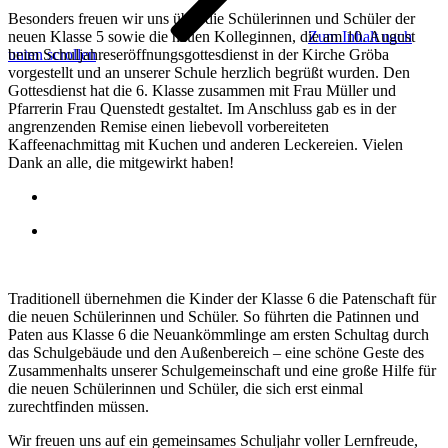
Besonders freuen wir uns über die Schülerinnen und Schüler der
Zum Inhalt nach
neuen Klasse 5 sowie die neuen Kolleginnen, die am 10. August
unten scrollen
beim Schuljahreseröffnungsgottesdienst in der Kirche Gröba
vorgestellt und an unserer Schule herzlich begrüßt wurden. Den
Gottesdienst hat die 6. Klasse zusammen mit Frau Müller und
Pfarrerin Frau Quenstedt gestaltet. Im Anschluss gab es in der
angrenzenden Remise einen liebevoll vorbereiteten
Kaffeenachmittag mit Kuchen und anderen Leckereien. Vielen
Dank an alle, die mitgewirkt haben!
Traditionell übernehmen die Kinder der Klasse 6 die Patenschaft für
die neuen Schülerinnen und Schüler. So führten die Patinnen und
Paten aus Klasse 6 die Neuankömmlinge am ersten Schultag durch
das Schulgebäude und den Außenbereich – eine schöne Geste des
Zusammenhalts unserer Schulgemeinschaft und eine große Hilfe für
die neuen Schülerinnen und Schüler, die sich erst einmal
zurechtfinden müssen.
Wir freuen uns auf ein gemeinsames Schuljahr voller Lernfreude,