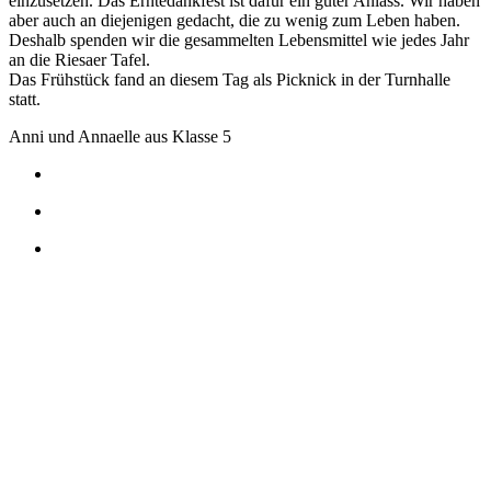
einzusetzen. Das Erntedankfest ist dafür ein guter Anlass. Wir haben
aber auch an diejenigen gedacht, die zu wenig zum Leben haben.
Deshalb spenden wir die gesammelten Lebensmittel wie jedes Jahr
an die Riesaer Tafel.
Das Frühstück fand an diesem Tag als Picknick in der Turnhalle
statt.
Anni und Annaelle aus Klasse 5
Veröffentlicht am
12. November 2024
Kunstausstellung „Freiraum“ in der Bibliothek
Riesa ab dem 24.10.2024
Am Donnerstag, dem 24. Oktober, 18 Uhr, eröffneten wir die
Ausstellung, bei der einzelne Schülerinnen und Schüler unserer
Schule ihre künstlerischen Werke in den Räumen der Bibliothek in
Riesa präsentieren. Mit dieser Ausstellung sollte den Jugendlichen