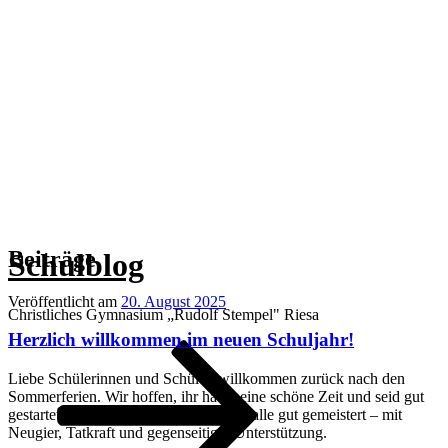
Beiträge
Schulblog
Veröffentlicht am
20. August 2025
Christliches Gymnasium „Rudolf Stempel" Riesa
Herzlich willkommen im neuen Schuljahr!
Liebe Schülerinnen und Schüler, willkommen zurück nach den
Sommerferien. Wir hoffen, ihr hattet eine schöne Zeit und seid gut
gestartet. Die erste Schulwoche haben alle gut gemeistert – mit
Neugier, Tatkraft und gegenseitiger Unterstützung.