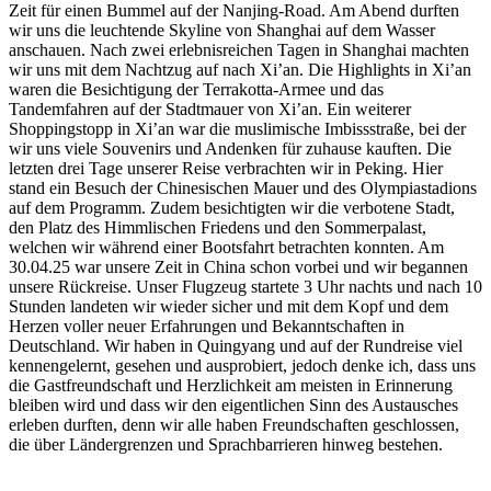
Zeit für einen Bummel auf der Nanjing-Road. Am Abend durften
wir uns die leuchtende Skyline von Shanghai auf dem Wasser
anschauen. Nach zwei erlebnisreichen Tagen in Shanghai machten
wir uns mit dem Nachtzug auf nach Xi’an. Die Highlights in Xi’an
waren die Besichtigung der Terrakotta-Armee und das
Tandemfahren auf der Stadtmauer von Xi’an. Ein weiterer
Shoppingstopp in Xi’an war die muslimische Imbissstraße, bei der
wir uns viele Souvenirs und Andenken für zuhause kauften. Die
letzten drei Tage unserer Reise verbrachten wir in Peking. Hier
stand ein Besuch der Chinesischen Mauer und des Olympiastadions
auf dem Programm. Zudem besichtigten wir die verbotene Stadt,
den Platz des Himmlischen Friedens und den Sommerpalast,
welchen wir während einer Bootsfahrt betrachten konnten. Am
30.04.25 war unsere Zeit in China schon vorbei und wir begannen
unsere Rückreise. Unser Flugzeug startete 3 Uhr nachts und nach 10
Stunden landeten wir wieder sicher und mit dem Kopf und dem
Herzen voller neuer Erfahrungen und Bekanntschaften in
Deutschland. Wir haben in Quingyang und auf der Rundreise viel
kennengelernt, gesehen und ausprobiert, jedoch denke ich, dass uns
die Gastfreundschaft und Herzlichkeit am meisten in Erinnerung
bleiben wird und dass wir den eigentlichen Sinn des Austausches
erleben durften, denn wir alle haben Freundschaften geschlossen,
die über Ländergrenzen und Sprachbarrieren hinweg bestehen.