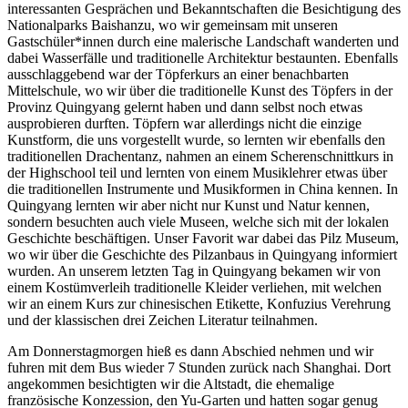
interessanten Gesprächen und Bekanntschaften die Besichtigung des
Nationalparks Baishanzu, wo wir gemeinsam mit unseren
Gastschüler*innen durch eine malerische Landschaft wanderten und
dabei Wasserfälle und traditionelle Architektur bestaunten. Ebenfalls
ausschlaggebend war der Töpferkurs an einer benachbarten
Mittelschule, wo wir über die traditionelle Kunst des Töpfers in der
Provinz Quingyang gelernt haben und dann selbst noch etwas
ausprobieren durften. Töpfern war allerdings nicht die einzige
Kunstform, die uns vorgestellt wurde, so lernten wir ebenfalls den
traditionellen Drachentanz, nahmen an einem Scherenschnittkurs in
der Highschool teil und lernten von einem Musiklehrer etwas über
die traditionellen Instrumente und Musikformen in China kennen. In
Quingyang lernten wir aber nicht nur Kunst und Natur kennen,
sondern besuchten auch viele Museen, welche sich mit der lokalen
Geschichte beschäftigen. Unser Favorit war dabei das Pilz Museum,
wo wir über die Geschichte des Pilzanbaus in Quingyang informiert
wurden. An unserem letzten Tag in Quingyang bekamen wir von
einem Kostümverleih traditionelle Kleider verliehen, mit welchen
wir an einem Kurs zur chinesischen Etikette, Konfuzius Verehrung
und der klassischen drei Zeichen Literatur teilnahmen.
Am Donnerstagmorgen hieß es dann Abschied nehmen und wir
fuhren mit dem Bus wieder 7 Stunden zurück nach Shanghai. Dort
angekommen besichtigten wir die Altstadt, die ehemalige
französische Konzession, den Yu-Garten und hatten sogar genug