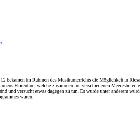
er
d 12 bekamen im Rahmen des Musikunterrichts die Möglichkeit in Rie
ens Florentine, welche zusammen mit verschiedenen Meerestieren eine
sind und versucht etwas dagegen zu tun. Es wurde unter anderem wurde 
Programmes waren.